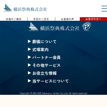
式場のご案内
生花のご注文
お客様の声
お急ぎの方へ
葬儀について
セレモニークレジット
式場案内
一般葬
セレモニーホール神奈川
パートナー会員
家族葬
ハートステージ都筑
無料会員の特典
その他サービス
一日葬
安置所
果物
みんなのちから会員特典
お役立ち情報
お別れ葬
式場一覧の案内
仏壇・仏具 選択(一覧)
生花等のご注文
ご葬儀Q&A
当サービスについて
直葬
戸塚斎場
葬儀にまつわるコラム
採用情報
公葬
北部斎場
Copyright © 2002-2025 Yokohama Saiten Co.,Ltd. All rights reserved.
サイトマップ
ご葬儀の流れ
南部斎場
個人情報保護基本方針