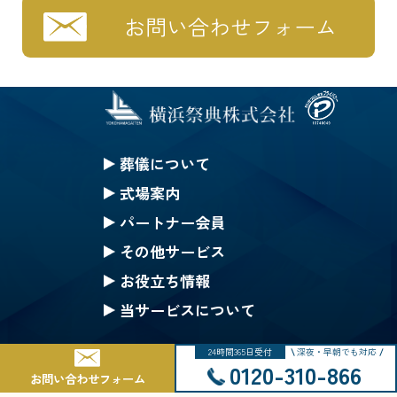
お問い合わせフォーム
葬儀について
セレモニークレジット
式場案内
一般葬
セレモニーホール神奈川
パートナー会員
家族葬
ハートステージ都筑
無料会員の特典
その他サービス
一日葬
安置所
果物
みんなのちから会員特典
お役立ち情報
お別れ葬
式場一覧の案内
仏壇・仏具 選択(一覧)
生花等のご注文
ご葬儀Q&A
当サービスについて
直葬
戸塚斎場
葬儀にまつわるコラム
採用情報
24時間365日受付
深夜・早朝でも対応
公葬
北部斎場
Copyright © 2002-2025 Yokohama Saiten Co.,Ltd. All rights reserved.
サイトマップ
0120-310-866
お問い合わせフォーム
ご葬儀の流れ
南部斎場
個人情報保護基本方針