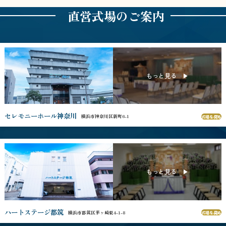
直営式場のご案内
セレモニーホール神奈川
横浜市神奈川区新町6-1
式場を見る
ハートステージ都筑
横浜市都筑区茅ヶ崎東4-1-8
式場を見る