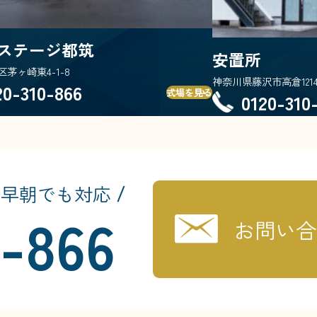
ステージ都筑
安置所
茅ヶ崎東4-1-8
神奈川県藤沢市高倉1214
20-310-866
式場を見る
0120-310
・早朝でも対応
0-866
お問い合