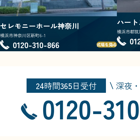
ハート
セレモニーホール神奈川
横浜市都筑区
横浜市神奈川区新町6-1
01
0120-310-866
式場を見る
24
時間
365
日受付
深夜
0120-31