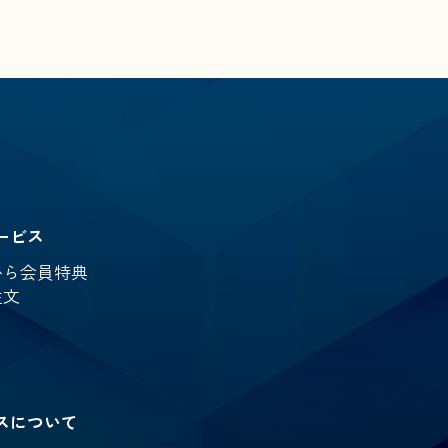
ービス
から会員特典
注文
スについて