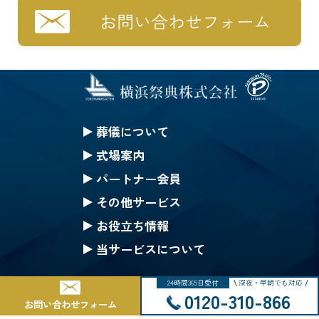
お問い合わせフォーム
葬儀について
セレモニークレジット
式場案内
一般葬
セレモニーホール神奈川
パートナー会員
家族葬
ハートステージ都筑
無料会員の特典
その他サービス
一日葬
安置所
果物
みんなのちから会員特典
お役立ち情報
お別れ葬
式場一覧の案内
仏壇・仏具 選択(一覧)
生花等のご注文
ご葬儀Q&A
当サービスについて
直葬
戸塚斎場
葬儀にまつわるコラム
採用情報
24時間365日受付
深夜・早朝でも対応
公葬
北部斎場
Copyright © 2002-2025 Yokohama Saiten Co.,Ltd. All rights reserved.
サイトマップ
0120-310-866
お問い合わせフォーム
ご葬儀の流れ
南部斎場
個人情報保護基本方針