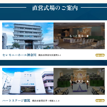
直営式場のご案内
セレモニーホール神奈川
横浜市神奈川区新町6-1
式場を見る
ハートステージ都筑
横浜市都筑区茅ヶ崎東4-1-8
式場を見る