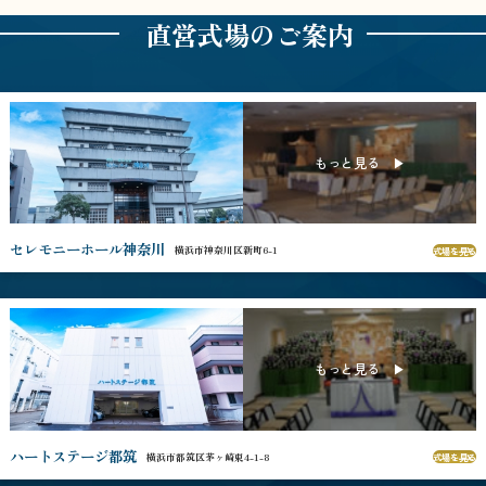
直営式場のご案内
セレモニーホール神奈川
横浜市神奈川区新町6-1
式場を見る
ハートステージ都筑
横浜市都筑区茅ヶ崎東4-1-8
式場を見る