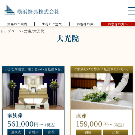
式場のご案内
生花のご注文
お客様の声
お急ぎの方へ
トップページ
/
式場
/
大光院
大光院