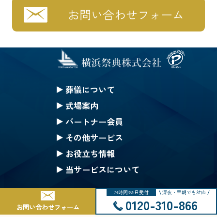
お問い合わせフォーム
葬儀について
セレモニークレジット
式場案内
一般葬
セレモニーホール神奈川
パートナー会員
家族葬
ハートステージ都筑
無料会員の特典
その他サービス
一日葬
安置所
果物
みんなのちから会員特典
お役立ち情報
お別れ葬
式場一覧の案内
仏壇・仏具 選択(一覧)
生花等のご注文
ご葬儀Q&A
当サービスについて
直葬
戸塚斎場
葬儀にまつわるコラム
採用情報
24時間365日受付
深夜・早朝でも対応
公葬
北部斎場
Copyright © 2002-2025 Yokohama Saiten Co.,Ltd. All rights reserved.
サイトマップ
0120-310-866
お問い合わせフォーム
ご葬儀の流れ
南部斎場
個人情報保護基本方針