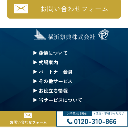
お問い合わせフォーム
葬儀について
セレモニークレジット
式場案内
一般葬
セレモニーホール神奈川
パートナー会員
家族葬
ハートステージ都筑
無料会員の特典
その他サービス
一日葬
安置所
果物
みんなのちから会員特典
お役立ち情報
お別れ葬
式場一覧の案内
仏壇・仏具 選択(一覧)
生花等のご注文
ご葬儀Q&A
当サービスについて
直葬
戸塚斎場
葬儀にまつわるコラム
採用情報
24時間365日受付
深夜・早朝でも対応
公葬
北部斎場
Copyright © 2002-2025 Yokohama Saiten Co.,Ltd. All rights reserved.
サイトマップ
0120-310-866
お問い合わせフォーム
ご葬儀の流れ
南部斎場
個人情報保護基本方針