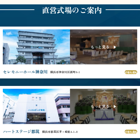
直営式場のご案内
セレモニーホール神奈川
横浜市神奈川区新町6-1
式場を見る
ハートステージ都筑
横浜市都筑区茅ヶ崎東4-1-8
式場を見る