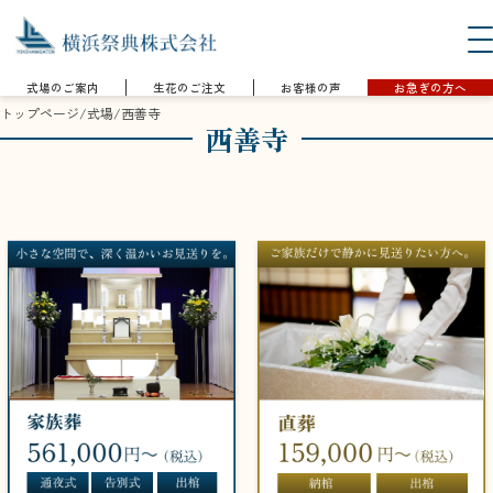
式場のご案内
生花のご注文
お客様の声
お急ぎの方へ
トップページ
/
式場
/
西善寺
西善寺