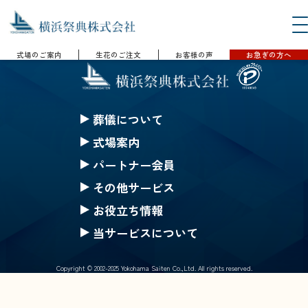
式場のご案内
生花のご注文
お客様の声
お急ぎの方へ
葬儀について
セレモニークレジット
式場案内
一般葬
セレモニーホール神奈川
パートナー会員
家族葬
ハートステージ都筑
無料会員の特典
その他サービス
一日葬
安置所
果物
みんなのちから会員特典
お役立ち情報
お別れ葬
式場一覧の案内
仏壇・仏具 選択(一覧)
生花等のご注文
ご葬儀Q&A
当サービスについて
直葬
戸塚斎場
葬儀にまつわるコラム
採用情報
公葬
北部斎場
Copyright © 2002-2025 Yokohama Saiten Co.,Ltd. All rights reserved.
サイトマップ
ご葬儀の流れ
南部斎場
個人情報保護基本方針