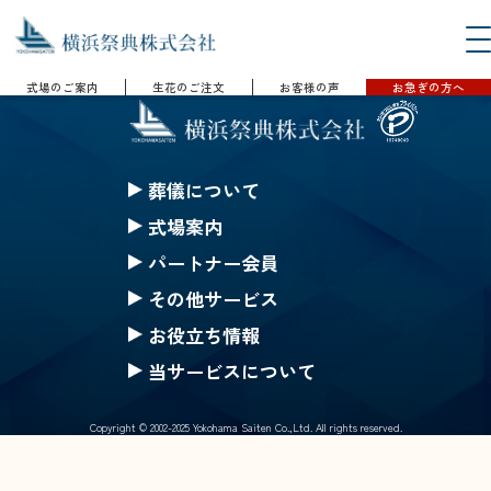
式場のご案内
生花のご注文
お客様の声
お急ぎの方へ
葬儀について
セレモニークレジット
式場案内
一般葬
セレモニーホール神奈川
パートナー会員
家族葬
ハートステージ都筑
無料会員の特典
その他サービス
一日葬
安置所
果物
みんなのちから会員特典
お役立ち情報
お別れ葬
式場一覧の案内
仏壇・仏具 選択(一覧)
生花等のご注文
ご葬儀Q&A
当サービスについて
直葬
戸塚斎場
葬儀にまつわるコラム
採用情報
公葬
北部斎場
Copyright © 2002-2025 Yokohama Saiten Co.,Ltd. All rights reserved.
サイトマップ
ご葬儀の流れ
南部斎場
個人情報保護基本方針