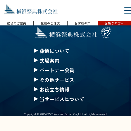
式場のご案内
生花のご注文
お客様の声
お急ぎの方へ
葬儀について
セレモニークレジット
式場案内
一般葬
セレモニーホール神奈川
パートナー会員
家族葬
ハートステージ都筑
無料会員の特典
その他サービス
一日葬
安置所
果物
みんなのちから会員特典
お役立ち情報
お別れ葬
式場一覧の案内
仏壇・仏具 選択(一覧)
生花等のご注文
ご葬儀Q&A
当サービスについて
直葬
戸塚斎場
葬儀にまつわるコラム
採用情報
公葬
北部斎場
Copyright © 2002-2025 Yokohama Saiten Co.,Ltd. All rights reserved.
サイトマップ
ご葬儀の流れ
南部斎場
個人情報保護基本方針