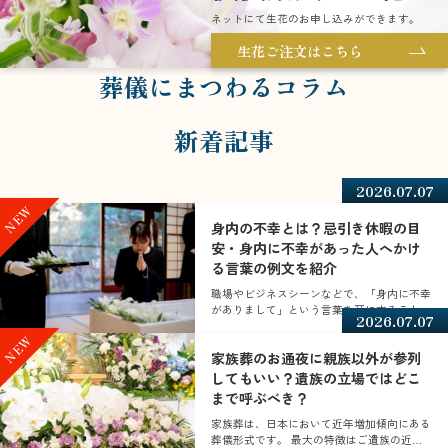
ネットにて生花のお申し込みができます。
生花ご注文はこちら
葬儀にまつわるコラム
新着記事
2026.07.07
身内の不幸とは？忌引き休暇の目
安・身内に不幸があった人へかけ
る言葉の例文を紹介
職場やビジネスシーンなどで、「身内に不幸
がありまして」という言葉を耳にすることが
2026.07.07
あるかと思います。
家族葬のお通夜に親族以外が参列
してもいい？遺族の立場ではどこ
まで呼ぶべき？
家族葬は、日本において近年増加傾向にある
葬儀形式です。 最大の特徴はご遺族の近親