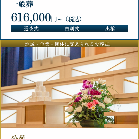
一般葬
616,000
円～（税込）
通夜式
告別式
出棺
地域・企業・団体に支えられるお葬式。
公葬