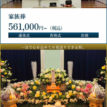
家族葬
561,000
円～（税込）
通夜式
告別式
出棺
一日で心を込めてお見送りできる形。