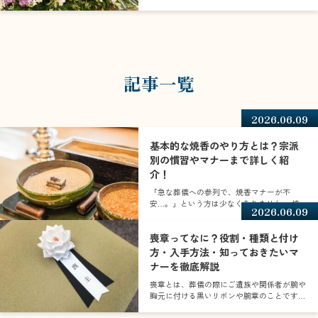
者のみで執り行うこと
記事一覧
2026.06.09
基本的な焼香のやり方とは？宗派
別の慣習やマナーまで詳しく紹
介！
「急な葬儀への参列で、焼香マナーが不
安…。」という方は少なくありません。 焼
2026.06.09
香は、故人様のご冥福をお
喪章ってなに？役割・種類と付け
方・入手方法・知っておきたいマ
ナーを徹底解説
喪章とは、葬儀の際にご遺族や関係者が腕や
胸元に付ける黒いリボンや腕章のことです。
故人様への弔意を表