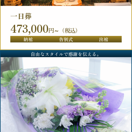
一日葬
473,000
円～（税込）
納棺
告別式
出棺
自由なスタイルで感謝を伝える。