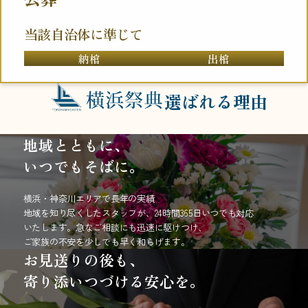
当該自治体に準じて
納棺
出棺
選ばれる理由
地域とともに、
いつでもそばに。
横浜・神奈川エリアで長年の実績
地域を知り尽くしたスタッフが、24時間365日いつでも対応
いたします。急なご相談にも迅速に駆けつけ、
ご家族の不安を少しでも早く和らげます。
お見送りの後も、
寄り添いつづける安心を。