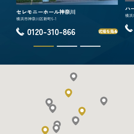
ハ
セレモニーホール神奈川
横浜
横浜市神奈川区新町6-1
0120-310-866
式場を見る