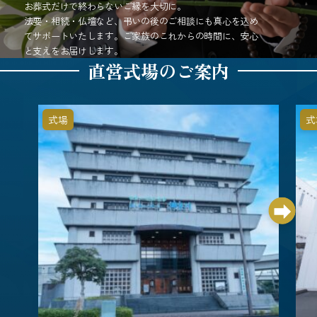
お葬式だけで終わらないご縁を大切に。
法要・相続・仏壇など、弔いの後のご相談にも真心を込め
てサポートいたします。ご家族のこれからの時間に、安心
と支えをお届けします。
直営式場のご案内
式場
式