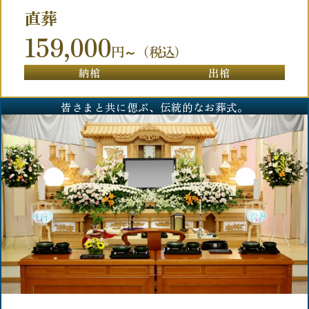
直葬
159,000
円～（税込）
納棺
出棺
皆さまと共に偲ぶ、伝統的なお葬式。