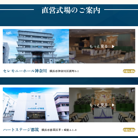
直営式場のご案内
セレモニーホール神奈川
横浜市神奈川区新町6-1
式場を見る
ハートステージ都筑
横浜市都筑区茅ヶ崎東4-1-8
式場を見る