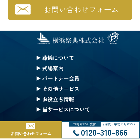
お問い合わせフォーム
葬儀について
セレモニークレジット
式場案内
一般葬
セレモニーホール神奈川
パートナー会員
家族葬
ハートステージ都筑
無料会員の特典
その他サービス
一日葬
安置所
果物
みんなのちから会員特典
お役立ち情報
お別れ葬
式場一覧の案内
仏壇・仏具 選択(一覧)
生花等のご注文
ご葬儀Q&A
当サービスについて
直葬
戸塚斎場
葬儀にまつわるコラム
採用情報
24時間365日受付
深夜・早朝でも対応
公葬
北部斎場
Copyright © 2002-2025 Yokohama Saiten Co.,Ltd. All rights reserved.
サイトマップ
0120-310-866
お問い合わせフォーム
ご葬儀の流れ
南部斎場
個人情報保護基本方針