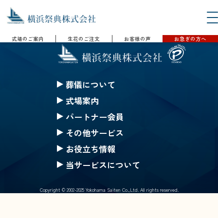
式場のご案内
生花のご注文
お客様の声
お急ぎの方へ
葬儀について
セレモニークレジット
式場案内
一般葬
セレモニーホール神奈川
パートナー会員
家族葬
ハートステージ都筑
無料会員の特典
その他サービス
一日葬
安置所
果物
みんなのちから会員特典
お役立ち情報
お別れ葬
式場一覧の案内
仏壇・仏具 選択(一覧)
生花等のご注文
ご葬儀Q&A
当サービスについて
直葬
戸塚斎場
葬儀にまつわるコラム
採用情報
公葬
北部斎場
Copyright © 2002-2025 Yokohama Saiten Co.,Ltd. All rights reserved.
サイトマップ
ご葬儀の流れ
南部斎場
個人情報保護基本方針