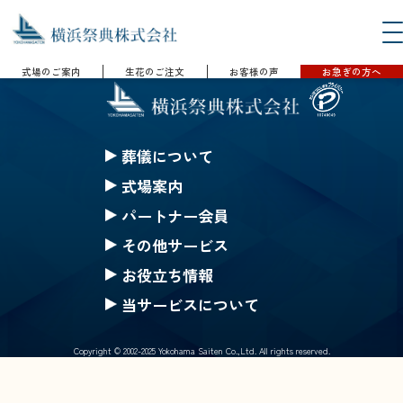
式場のご案内
生花のご注文
お客様の声
お急ぎの方へ
葬儀について
セレモニークレジット
式場案内
一般葬
セレモニーホール神奈川
パートナー会員
家族葬
ハートステージ都筑
無料会員の特典
その他サービス
一日葬
安置所
果物
みんなのちから会員特典
お役立ち情報
お別れ葬
式場一覧の案内
仏壇・仏具 選択(一覧)
生花等のご注文
ご葬儀Q&A
当サービスについて
直葬
戸塚斎場
葬儀にまつわるコラム
採用情報
公葬
北部斎場
Copyright © 2002-2025 Yokohama Saiten Co.,Ltd. All rights reserved.
サイトマップ
ご葬儀の流れ
南部斎場
個人情報保護基本方針