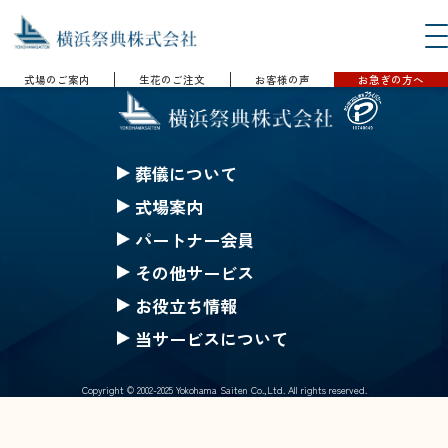
式場のご案内
生花のご注文
お客様の声
お急ぎの方へ
葬儀について
セレモニークレジット
式場案内
一般葬
セレモニーホール神奈川
パートナー会員
家族葬
ハートステージ都筑
無料会員の特典
その他サービス
一日葬
安置所
果物
みんなのちから会員特典
お役立ち情報
お別れ葬
式場一覧の案内
仏壇・仏具 選択(一覧)
生花等のご注文
ご葬儀Q&A
当サービスについて
直葬
戸塚斎場
葬儀にまつわるコラム
採用情報
公葬
北部斎場
Copyright © 2002-2025 Yokohama Saiten Co.,Ltd. All rights reserved.
サイトマップ
ご葬儀の流れ
南部斎場
個人情報保護基本方針